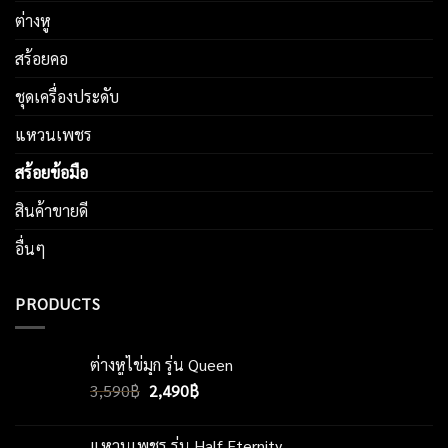
ต่างหู
สร้อยคอ
ชุดเครื่องประดับ
แหวนเพชร
สร้อยข้อมือ
สินค้าขายดี
อื่นๆ
PRODUCTS
ต่างหูไข่มุก รุ่น Queen
Original
Current
3,590
฿
2,490
฿
price
price
was:
is:
แหวนเพชร รุ่น Half Eternity