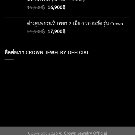
3,590฿.
2,490฿.
Original
Current
19,900
฿
16,900
฿
price
price
was:
is:
ต่างหูเพชรแท้ เพชร 2 เม็ด 0.20 กะรัต รุ่น Crown
19,900฿.
16,900฿.
Original
Current
21,900
฿
17,900
฿
price
price
was:
is:
21,900฿.
17,900฿.
ติดต่อเรา CROWN JEWELRY OFFICIAL
Copyright 2026 ©
Crown Jewelry Official