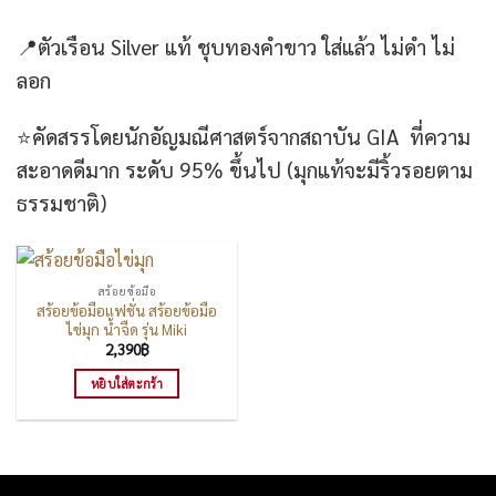
📍
ตัวเรือน
Silver
แท้ ชุบทองคำขาว ใส่แล้ว ไม่ดำ ไม่
ลอก
⭐
คัดสรรโดยนักอัญมณีศาสตร์จากสถาบัน
GIA
ที่ความ
สะอาดดีมาก ระดับ
95%
ขึ้นไป
(
มุกแท้จะมีริ้วรอยตาม
ธรรมชาติ
)
สร้อยข้อมือ
สร้อยข้อมือแฟชั่น สร้อยข้อมือ
ไข่มุก น้ำจืด รุ่น Miki
2,390
฿
หยิบใส่ตะกร้า