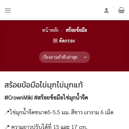
Skip
to
content
หน้าหลัก
/
สร้อยข้อมือ
คัดกรอง
สร้อยข้อมือไข่มุกไข่มุกแท้
#CrownMiki #
สร้อยข้อมือไข่มุกน้ำจืด
📍
ไข่มุกน้ำจืดขนาด
5-5.5
มม
.
สีขาว เงางาม
6
เม็ด
📍 ความยาวปรับได้ที่ 15 และ 17 cm.