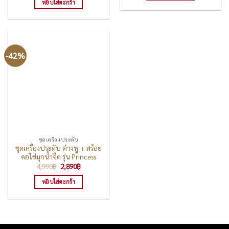
หยิบใส่ตะกร้า
28,800฿.
18,990฿.
-42%
ชุดเครื่องประดับ
ชุดเครื่องประดับ ต่างหู + สร้อย
คอไข่มุกน้ำจืด รุ่น Princess
Original
Current
4,990
฿
2,890
฿
price
price
was:
is:
หยิบใส่ตะกร้า
4,990฿.
2,890฿.