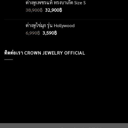
ต่างหูเพชรแท้ ทรงบาเก็ต Size S
was:
is:
Original
Current
38,900
฿
28,800฿.
32,900
฿
18,990฿.
price
price
was:
is:
ต่างหูไข่มุก รุ่น Hollywood
38,900฿.
32,900฿.
Original
Current
6,990
฿
3,590
฿
price
price
was:
is:
6,990฿.
3,590฿.
ติดต่อเรา CROWN JEWELRY OFFICIAL