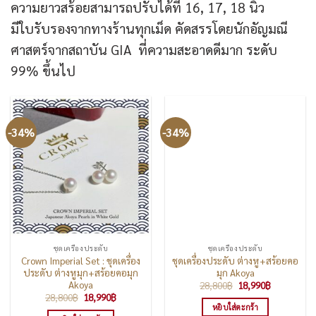
ความยาวสร้อยสามารถปรับได้ที่ 16, 17, 18 นิ้ว
มีใบรับรองจากทางร้านทุกเม็ด คัดสรรโดยนักอัญมณี
ศาสตร์จากสถาบัน GIA ที่ความสะอาดดีมาก ระดับ
99% ขึ้นไป
-34%
-34%
ชุดเครื่องประดับ
ชุดเครื่องประดับ
Crown Imperial Set : ชุดเครื่อง
ชุดเครื่องประดับ ต่างหู+สร้อยคอ
ประดับ ต่างหูมุก+สร้อยคอมุก
มุก Akoya
Akoya
Original
Current
28,800
฿
18,990
฿
price
price
Original
Current
28,800
฿
18,990
฿
was:
is:
price
price
หยิบใส่ตะกร้า
28,800฿.
18,990฿.
was:
is: