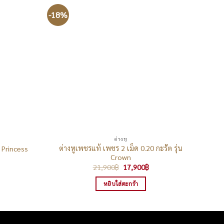
-18%
-33%
ต่างหู
ต่างหูเพชรแท้ เพชร 2 เม็ด 0.20 กะรัต รุ่น
ต่า
น Princess
Crown
rrent
ice
Original
Current
21,900
฿
17,900
฿
price
price
690฿.
was:
is:
หยิบใส่ตะกร้า
21,900฿.
17,900฿.