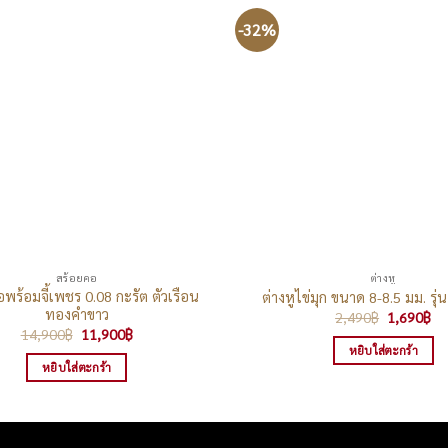
-32%
สร้อยคอ
ต่างหู
พร้อมจี้เพชร 0.08 กะรัต ตัวเรือน
ต่างหูไข่มุก ขนาด 8-8.5 มม. รุ่
ทองคำขาว
Original
Cu
2,490
฿
1,690
฿
price
pr
Original
Current
14,900
฿
11,900
฿
was:
is:
price
price
หยิบใส่ตะกร้า
2,490฿.
1,
was:
is:
หยิบใส่ตะกร้า
14,900฿.
11,900฿.