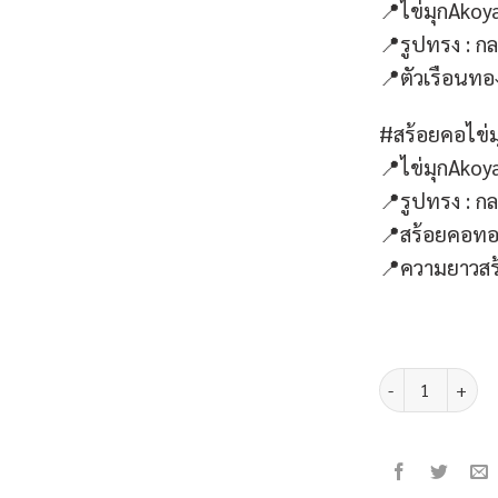
2
📍ไข่มุกAkoy
📍รูปทรง : ก
📍ตัวเรือนทอ
#สร้อยคอไข่
📍ไข่มุกAkoy
📍รูปทรง : ก
📍สร้อยคอทอง
📍ความยาวสร้อ
จำนวน Crown Imper