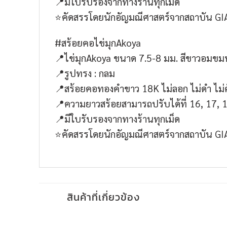
📍มีใบรับรองจากทางร้านทุกเม็ด
⭐️คัดสรรโดยนักอัญมณีศาสตร์จากสถาบัน GI
#สร้อยคอไข่มุกAkoya
📍ไข่มุกAkoya ขนาด 7.5-8 มม. สีขาวอมขมพ
📍รูปทรง : กลม
📍สร้อยคอทองคำขาว 18K ไม่ลอก ไม่ดำ ไม่
📍ความยาวสร้อยสามารถปรับได้ที่ 16, 17, 18
📍มีใบรับรองจากทางร้านทุกเม็ด
⭐️คัดสรรโดยนักอัญมณีศาสตร์จากสถาบัน GI
สินค้าที่เกี่ยวข้อง