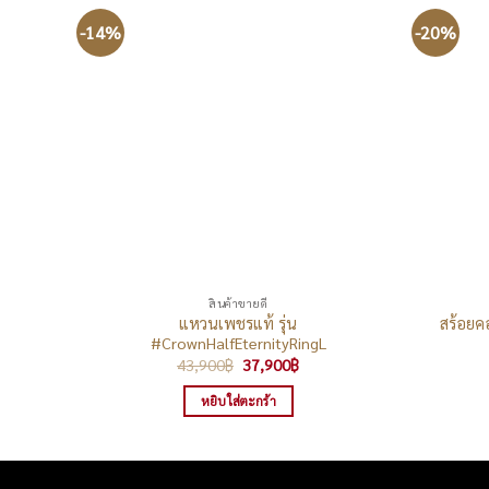
-14%
-20%
สินค้าขายดี
แหวนเพชรแท้ รุ่น
สร้อยคอ
#CrownHalfEternityRingL
Original
Current
43,900
฿
37,900
฿
price
price
was:
is:
หยิบใส่ตะกร้า
43,900฿.
37,900฿.