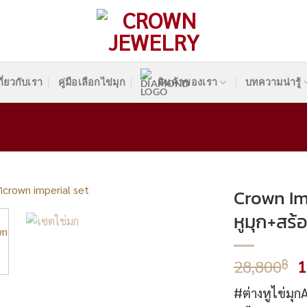
กี่ยวกับเรา
คู่มือเลือกไข่มุก
สินค้าของเรา
บทความน่ารู้
Crown Imp
หูมุก+สร
O
28,800
1
฿
p
#ต่างหูไข่มุก
w