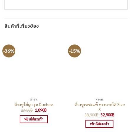
สินค้าที่เกี่ยวข้อง
-36%
-15%
ต่างหู
ต่างหู
ต่างหูเพชรแท้ ทรงบาเก็ต Size
ต่างหูไข่มุก รุ่น Duchess
S
Original
Current
2,950
฿
1,890
฿
price
price
Original
Current
38,900
฿
32,900
฿
was:
is:
price
price
หยิบใส่ตะกร้า
2,950฿.
1,890฿.
was:
is:
หยิบใส่ตะกร้า
38,900฿.
32,900฿.