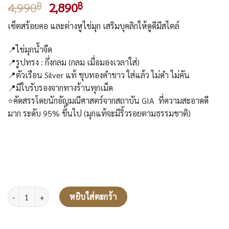
Original
Current
4,990
2,890
฿
฿
price
price
เซ็ตสร้อยคอ และต่างหูไข่มุก เสริมบุคลิกให้ดูดีมีสไตล์
was:
is:
4,990฿.
2,890฿.
📍ไข่มุกน้ำจืด
📍รูปทรง : กึ่งกลม (กลม เมื่อมองเวลาใส่)
📍ตัวเรือน Silver แท้ ชุบทองคำขาว ใส่แล้ว ไม่ดำ ไม่คัน
📍มีใบรับรองจากทางร้านทุกเม็ด
⭐คัดสรรโดยนักอัญมณีศาสตร์จากสถาบัน GIA ที่ความสะอาดดี
มาก ระดับ 95% ขึ้นไป (มุกแท้จะมีริ้วรอยตามธรรมชาติ)
จำนวน ชุดเครื่องประดับ ต่างหู + สร้อยคอไข่มุกน้ำจืด รุ่น Princess ชิ้น
หยิบใส่ตะกร้า