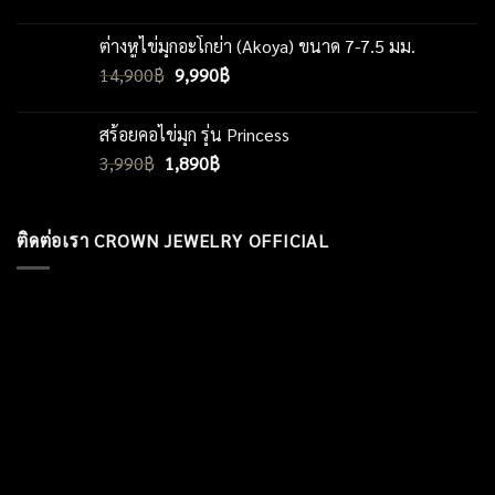
price
price
was:
is:
ต่างหูไข่มุกอะโกย่า (Akoya) ขนาด 7-7.5 มม.
14,900฿.
11,900฿.
Original
Current
14,900
฿
9,990
฿
price
price
was:
is:
สร้อยคอไข่มุก รุ่น Princess
14,900฿.
9,990฿.
Original
Current
3,990
฿
1,890
฿
price
price
was:
is:
3,990฿.
1,890฿.
ติดต่อเรา CROWN JEWELRY OFFICIAL