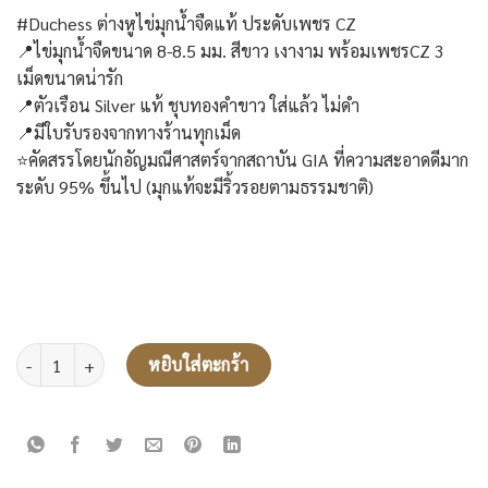
price
price
#Duchess ต่างหูไข่มุกน้ำจืดแท้ ประดับเพชร CZ
was:
is:
📍ไข่มุกน้ำจืดขนาด 8-8.5 มม. สีขาว เงางาม พร้อมเพชรCZ 3
2,950฿.
1,890฿.
เม็ดขนาดน่ารัก
📍ตัวเรือน Silver แท้ ชุบทองคำขาว ใส่แล้ว ไม่ดำ
📍มีใบรับรองจากทางร้านทุกเม็ด
⭐คัดสรรโดยนักอัญมณีศาสตร์จากสถาบัน GIA ที่ความสะอาดดีมาก
ระดับ 95% ขึ้นไป (มุกแท้จะมีริ้วรอยตามธรรมชาติ)
จำนวน ต่างหูไข่มุก รุ่น Duchess ชิ้น
หยิบใส่ตะกร้า