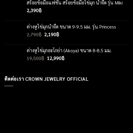
สร้อยข้อมือแฟชั่น สร้อยข้อมือไข่มุก น้ำจืด รุ่น Miki
2,390
฿
ต่างหูไข่มุกน้ำจืด ขนาด 9-9.5 มม. รุ่น Princess
Original
Current
2,790
฿
2,190
฿
price
price
was:
is:
ต่างหูไข่มุกอะโกย่า (Akoya) ขนาด 8-8.5 มม.
2,790฿.
2,190฿.
Original
Current
19,500
฿
12,990
฿
price
price
was:
is:
19,500฿.
12,990฿.
ติดต่อเรา CROWN JEWELRY OFFICIAL