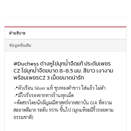
คำอธิบาย
ข้อมูลเพิ่มเติม
#Duchess ต่างหูไข่มุกน้ำจืดแท้ ประดับเพชร
CZ ไข่มุกน้ำจืดขนาด 8-8.5 มม. สีขาว เงางาม
พร้อมเพชรCZ 3 เม็ดขนาดน่ารัก
📍ตัวเรือน Silver แท้ ชุบทองคำขาว ใส่แล้ว ไม่ดำ
📍มีใบรับรองจากทางร้านทุกเม็ด
⭐คัดสรรโดยนักอัญมณีศาสตร์จากสถาบัน GIA ที่ความ
สะอาดดีมาก ระดับ 95% ขึ้นไป (มุกแท้จะมีริ้วรอยตาม
ธรรมชาติ)