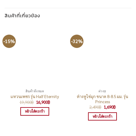
สินค้าที่เกี่ยวข้อง
-15%
-32%
สินค้าทั้งหมด
ต่างหู
ต่างหูไข่มุก ขนาด 8-8.5 มม. รุ่น
แหวนเพชร รุ่น Half Eternity
Princess
Original
Current
19,900
฿
16,900
฿
price
price
Original
Current
2,490
฿
1,690
฿
was:
is:
price
price
หยิบใส่ตะกร้า
19,900฿.
16,900฿.
was:
is:
หยิบใส่ตะกร้า
2,490฿.
1,690฿.