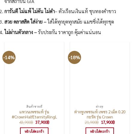
จากสถาบัน GIA
การันตี ไม่แพ้ ไม่คัน ไม่ดำ
– ตัวเรือนเงินแท้ ชุบทองคำขาว
สวย คลาสสิค ใส่ง่าย –
ใส่ได้ทุกยุคทุกสมัย แมชชิ่งได้ทุกชุด
ไม่ผ่านตัวกลาง –
รับประกัน ราคาถูก คุ้มค่าแน่นอน
-14%
-18%
สินค้าขายดี
ต่างหู
แหวนเพชรแท้ รุ่น
ต่างหูเพชรแท้ เพชร 2 เม็ด 0.20
#CrownHalfEternityRingL
กะรัต รุ่น Crown
Original
Current
Original
Current
43,900
฿
37,900
฿
21,900
฿
17,900
฿
price
price
price
price
was:
is:
was:
is:
หยิบใส่ตะกร้า
หยิบใส่ตะกร้า
43,900฿.
37,900฿.
21,900฿.
17,900฿.