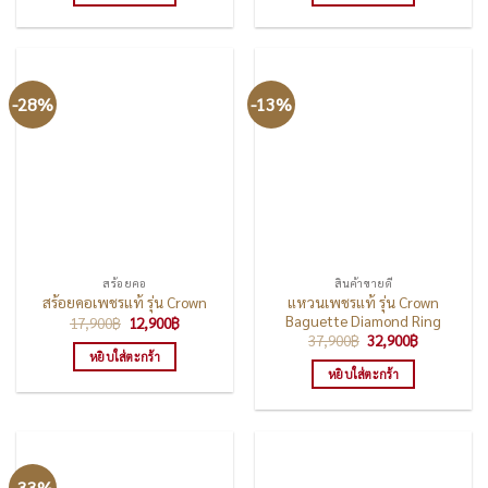
-28%
-13%
สร้อยคอ
สินค้าขายดี
แหวนเพชรแท้ รุ่น Crown
สร้อยคอเพชรแท้ รุ่น Crown
Baguette Diamond Ring
Original
Current
17,900
฿
12,900
฿
price
price
Original
Current
37,900
฿
32,900
฿
was:
is:
price
price
หยิบใส่ตะกร้า
17,900฿.
12,900฿.
was:
is:
หยิบใส่ตะกร้า
37,900฿.
32,900฿.
-33%