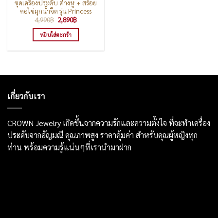
ชุดเครื่องประดับ ต่างหู + สร้อย
คอไข่มุกน้ำจืด รุ่น Princess
Original
Current
4,990
฿
2,890
฿
price
price
was:
is:
หยิบใส่ตะกร้า
4,990฿.
2,890฿.
เกี่ยวกับเรา
CROWN Jewelry เกิดขึ้นจากความรักและความตั้งใจ ที่จะทำเครื่อง
ประดับจากอัญมณี คุณภาพสูง ราคาคุ้มค่า สำหรับคุณผู้หญิงทุก
ท่าน พร้อมความรู้แน่นๆที่เรานำมาฝาก