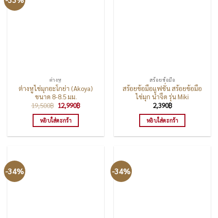
ต่างหู
สร้อยข้อมือ
ต่างหูไข่มุกอะโกย่า (Akoya)
สร้อยข้อมือแฟชั่น สร้อยข้อมือ
ขนาด 8-8.5 มม.
ไข่มุก น้ำจืด รุ่น Miki
Original
Current
19,500
฿
12,990
฿
2,390
฿
price
price
was:
is:
หยิบใส่ตะกร้า
หยิบใส่ตะกร้า
19,500฿.
12,990฿.
-34%
-34%