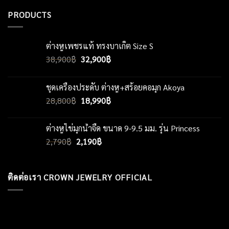
PRODUCTS
ต่างหูเพชรแท้ ทรงบาเก็ต Size S
Original
Current
38,900
฿
32,900
฿
price
price
was:
is:
ชุดเครื่องประดับ ต่างหู+สร้อยคอมุก Akoya
38,900฿.
32,900฿.
Original
Current
28,800
฿
18,990
฿
price
price
was:
is:
ต่างหูไข่มุกน้ำจืด ขนาด 9-9.5 มม. รุ่น Princess
28,800฿.
18,990฿.
Original
Current
2,790
฿
2,190
฿
price
price
was:
is:
2,790฿.
2,190฿.
ติดต่อเรา CROWN JEWELRY OFFICIAL