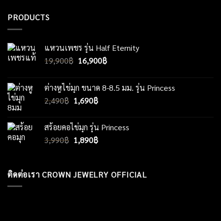
PRODUCTS
แหวนเพชร รุ่น Half Eternity
Original
Current
19,900
฿
16,900
฿
price
price
was:
is:
ต่างหูไข่มุก ขนาด 8-8.5 มม. รุ่น Princess
19,900฿.
16,900฿.
Original
Current
2,490
฿
1,690
฿
price
price
was:
is:
สร้อยคอไข่มุก รุ่น Princess
2,490฿.
1,690฿.
Original
Current
3,990
฿
1,890
฿
price
price
was:
is:
3,990฿.
1,890฿.
ติดต่อเรา CROWN JEWELRY OFFICIAL