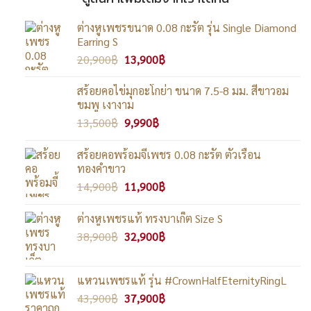
ต่างหูเพชรขนาด 0.08 กะรัต รุ่น Single Diamond
Earring S
Original
Current
20,900
฿
13,900
฿
price
price
was:
is:
สร้อยคอไข่มุกอะโกย่า ขนาด 7.5-8 มม. สีขาวอม
20,900฿.
13,900฿.
ขมพู เงางาม
Original
Current
13,500
฿
9,990
฿
price
price
was:
is:
สร้อยคอพร้อมจี้เพชร 0.08 กะรัต ตัวเรือน
13,500฿.
9,990฿.
ทองคำขาว
Original
Current
14,900
฿
11,900
฿
price
price
was:
is:
ต่างหูเพชรแท้ ทรงบาเก็ต Size S
14,900฿.
11,900฿.
Original
Current
38,900
฿
32,900
฿
price
price
was:
is:
38,900฿.
32,900฿.
แหวนเพชรแท้ รุ่น #CrownHalfEternityRingL
Original
Current
43,900
฿
37,900
฿