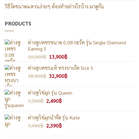
วิธีวัดขนาดแหวนง่ายๆ ต้องทำอย่างไรบ้าง มาดูกัน
PRODUCTS
ต่างหูเพชรขนาด 0.08 กะรัต รุ่น Single Diamond
Earring S
Original
Current
20,900
฿
13,900
฿
price
price
ต่างหูเพชรแท้ ทรงบาเก็ต Size S
was:
is:
Original
Current
38,900
฿
20,900฿.
32,900
฿
13,900฿.
price
price
was:
is:
ต่างหูไข่มุก รุ่น Queen
38,900฿.
32,900฿.
Original
Current
3,590
฿
2,490
฿
price
price
was:
is:
ต่างหูไข่มุกน้ำจืด รุ่น Kate
3,590฿.
2,490฿.
Original
Current
3,990
฿
2,390
฿
price
price
was:
is: