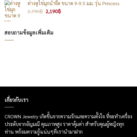
ต่างหูไข่มุกน้ำจืด ขนาด 9-9.5 มม. รุ่น Princess
3,990฿.
2,390฿.
Original
Current
2,790
฿
2,190
฿
price
price
was:
is:
2,790฿.
2,190฿.
สอบถามข้อมูลเพิ่มเติม
เกี่ยวกับเรา
CROWN Jewelry เกิดขึ้นจากความรักและความตั้งใจ ที่จะทำเครื่อง
ประดับจากอัญมณี คุณภาพสูง ราคาคุ้มค่า สำหรับคุณผู้หญิงทุก
ท่าน พร้อมความรู้แน่นๆที่เรานำมาฝาก