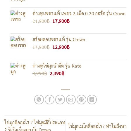
price
price
was:
is:
43,900฿.
37,900฿.
ต่างหูเพชรแท้ เพชร 2 เม็ด 0.20 กะรัต รุ่น Crown
Original
Current
21,900
฿
17,900
฿
price
price
was:
is:
21,900฿.
17,900฿.
สร้อยคอเพชรแท้ รุ่น Crown
Original
Current
17,900
฿
12,900
฿
price
price
was:
is:
17,900฿.
12,900฿.
ต่างหูไข่มุกน้ำจืด รุ่น Kate
Original
Current
3,990
฿
2,390
฿
price
price
was:
is:
3,990฿.
2,390฿.
ไข่มุกคืออะไร ? ไข่มุกมีกี่ประเภท
ไข่มุกเมโลคืออะไร? ทำไมถึงหา
? รู้จริงเรื่องมุก กับ Crown